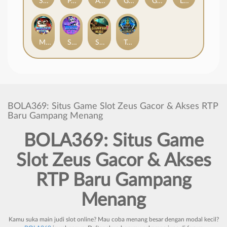
Speed Runner
PANDA BLESSING
A.I
Guan Yu
Guardian of Gold
Lumina Drift
Magica Owl
Space Cat
Steampunk Heist
Temple of Horus
BOLA369: Situs Game Slot Zeus Gacor & Akses RTP
Baru Gampang Menang
BOLA369: Situs Game
Slot Zeus
Gacor
&
Akses
RTP
Baru
Gampang
Menang
Kamu suka main judi slot online? Mau coba menang besar dengan modal kecil?