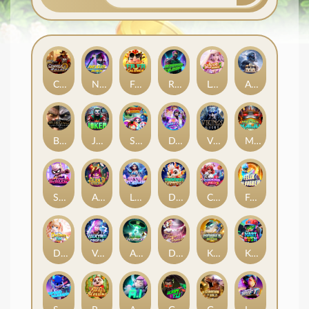
Cowboy Bullseye
Nexus Blade
Fa Fa Caishen
Robinhood Quest
Love Paradise
AI OF ZEUS
Black WuKong
Joker
Sushi Avenger
DJ Maxx
Viking Quest
Mecha Kaiju
Spider Woman
Alice Dream
Little Mermaid
Dragon Festive
Cooking Red
Felix The Robber
Demon Fox
Valkyrie Profile
Alien Invasion
Dance Dance Dance
Kaiju Battle
Kart Rush