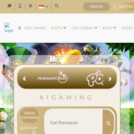
MASUK
DAFTAR
IDR
12,743,210,
HOT GAMES
SLOTS
LIVE CASINO
RACE
TOGE
AIGAMING
SEMUA
PERMAINAN
SLOTS
TOP
20