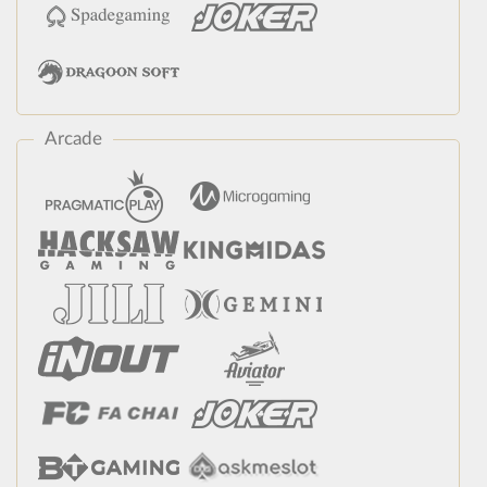
Arcade