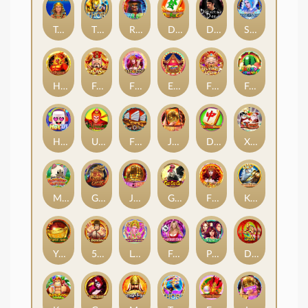
Treasure of Seti
Thor
Rave High
Da Fa Cai
Detective Dee
Snow Queen
Hephaestus
Fa Cai Shen
Fire Queen2
Ecstatic Circus
Flying Cai Shen
Fruity Carnival
Hot DJ
Uproar In Heaven
Fire Chibi 2
Jumping Mobile
Da Hong Zhong
Xmas
Monster Hunter
God Of Chess
Jump Higher
GuGuGu
Fire Queen
King of Atlantis
Yuan Bao
5 Boxing
Lord Ganesha
Football Baby
Pub Tycoon
Double Happiness