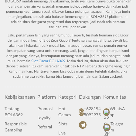
BOLA369
mudah menang? Jawabannya, tentu iya. Kami punya bukti penarikan
dana dari pemain yang sudah menang jackpot setiap harinya dan kalau jadi
pemenang keuntungan pasti dibayar tanpa potongan apapun. Kami juga ingin
mengingatkan, apakah ada batasan kemenangan di BOLA369? platform ini
adalah situs slot gacor yang resmi dan terpercaya, jadi tidak ada batasan
taruhan atau penarikan.
Lalu, pertanyaan lain yang sering muncul seperti, bisakah bermain slot gacor
dengan modal kecil di
Slot Zeus Gacor
? Tentu saja sangatlah bisa. Sekali lagi
akan kami tekankan baik modal kecil maupun besar, semua pemain punya
kesempatan yang sama untuk menang. Jadi, jangan bandingkan tempat kami
dengan yang lainnya, kesempatan menang pasti ada jadi mudah banget untuk
mulai bermain
Slot Gacor BOLA369
. Maka dari itu, daftar akun dan lakukan
deposit, setelah itu kami sarankan untuk cek RTP Terbaru dari game yang ingin
kamu mainkan. Nantinya, kamu bisa coba main demo terlebih dahulu. Jika
sudah merasa yakin, kamu bisa langsung bermain dan Salam Jackpot.
Kebijaksanaan
Platform
Kategori
Dukungan
Komunitas
Tentang
Promosi
Hot
+628194
WhatsA
BOLA369
Games
5092975
pp
Loyalty
Responsible
Slots
Telegra
Referral
Gambling
m
Live