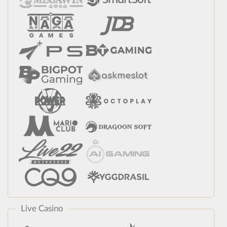
Live Casino