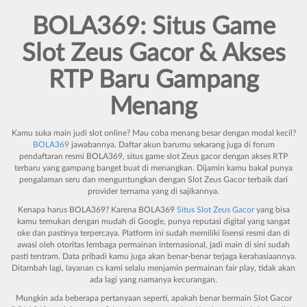
BOLA369: Situs Game
Slot Zeus
Gacor
&
Akses
RTP
Baru
Gampang
Menang
Kamu suka main judi slot online? Mau coba menang besar dengan modal kecil?
BOLA369
jawabannya. Daftar akun barumu sekarang juga di forum
pendaftaran resmi BOLA369, situs game slot Zeus gacor dengan akses RTP
terbaru yang gampang banget buat di menangkan. Dijamin kamu bakal punya
pengalaman seru dan menguntungkan dengan
Slot Zeus Gacor
terbaik dari
provider ternama yang di sajikannya.
Kenapa harus BOLA369? Karena BOLA369
Situs Slot Zeus Gacor
yang bisa
kamu temukan dengan mudah di Google, punya reputasi digital yang sangat
oke dan pastinya terpercaya. Platform ini sudah memiliki lisensi resmi dan di
awasi oleh otoritas lembaga permainan internasional, jadi main di sini sudah
pasti tentram. Data pribadi kamu juga akan benar-benar terjaga kerahasiaannya.
Ditambah lagi, layanan cs kami selalu menjamin permainan fair play, tidak akan
ada lagi yang namanya kecurangan.
Mungkin ada beberapa pertanyaan seperti, apakah benar bermain
Slot Gacor