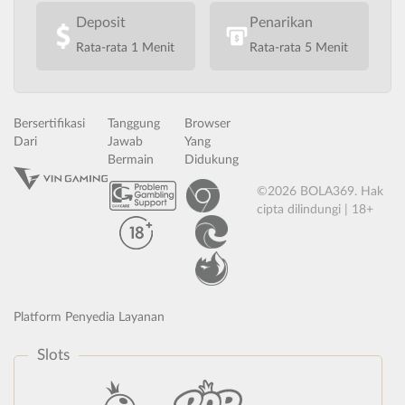
Deposit
Penarikan
Rata-rata 1 Menit
Rata-rata 5 Menit
Bersertifikasi
Tanggung
Browser
Dari
Jawab
Yang
Bermain
Didukung
©2026 BOLA369. Hak
cipta dilindungi | 18+
Platform Penyedia Layanan
Slots