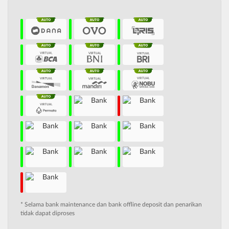
* Selama bank maintenance dan bank offline deposit dan penarikan
tidak dapat diproses